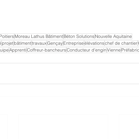
Poitiers
Moreau Lathus Bâtiment
Béton Solutions
Nouvelle Aquitaine
é
projet
bâtiment
travaux
Gençay
Entreprise
élévations
chef de chantier
uipe
Apprenti
Coffreur-bancheurs
Conducteur d'engin
Vienne
Préfabri