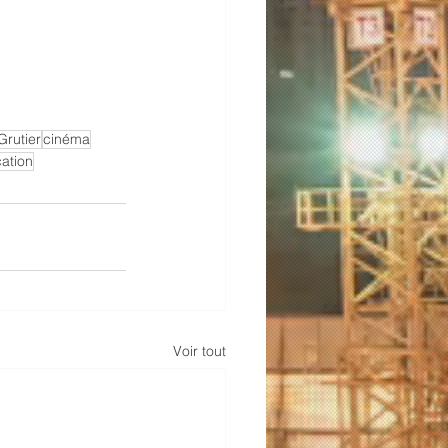
Grutier
cinéma
cation
Voir tout