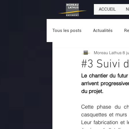
ACCUEIL
N
Tous les posts
Actualités
Re
Moreau Lathus
8 j
#3 Suivi 
Le chantier du futu
arrivent progressiv
du projet.
Cette phase du cha
casquettes et murs m
Leur fabrication et