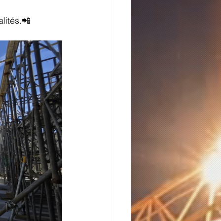
lités.📲