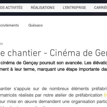
OS ACTIVITÉS
RÉALISATIONS
L'ENTREPRISE
CARRIÈ
crutements
Quésaco
uin
de chantier - Cinéma de G
r cinéma de Gençay poursuit son avancée. Les élévatio
ement à leur terme, marquant une étape importante dans
ntier s'appuie sur de nombreux éléments préfabriq
atricés réalisés par notre atelier de préfabrication 
B
 leur mise en œuvre demandent une organisation particu