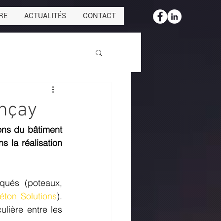
RE
ACTUALITÉS
CONTACT
ençay
ns du bâtiment 
 la réalisation 
ués (poteaux, 
éton Solutions
). 
lière entre les 