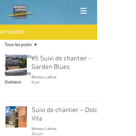
ACTUALITÉS
Tous les posts
Tous les posts
#5 Suivi de chantier -
Actualités
Garden Blues
Recrutements
Moreau Lathus
Quésaco
6 juil.
Suivi de chantier – Dolce
Vita
Moreau Lathus
24 juin