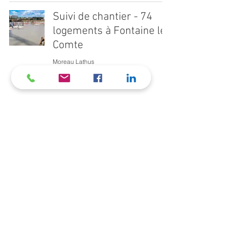
Suivi de chantier - 74
logements à Fontaine le
Comte
Moreau Lathus
28 avr.
Livraison de chantier –
ESN Collège à Niort
Moreau Lathus
14 avr.
1
/
6