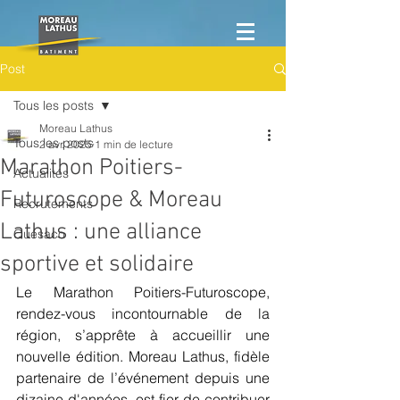
Post
Tous les posts
Moreau Lathus
Tous les posts
2 avr. 2025
1 min de lecture
Marathon Poitiers-
Actualités
Futuroscope & Moreau
Recrutements
Lathus : une alliance
Quésaco
sportive et solidaire
Le Marathon Poitiers-Futuroscope, 
rendez-vous incontournable de la 
région, s’apprête à accueillir une 
nouvelle édition. Moreau Lathus, fidèle 
partenaire de l’événement depuis une 
dizaine d'années, est fier de contribuer 