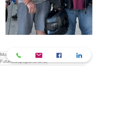
Moreau Lathus
Btp
innovation
collaborateurs
Futuroscope
partenariat
Marathon Poitiers-Futuroscope
dynamisme
alliance
sportive
nouvelle édition
convivialité
relais entreprise
communauté locale
partage
patrimoine régional
l’engagement
Actualités