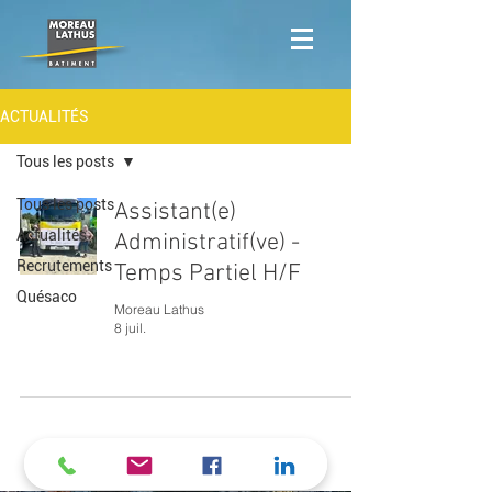
ACTUALITÉS
Tous les posts
Tous les posts
Assistant(e)
Actualités
Administratif(ve) -
Recrutements
Temps Partiel H/F
Quésaco
Moreau Lathus
8 juil.