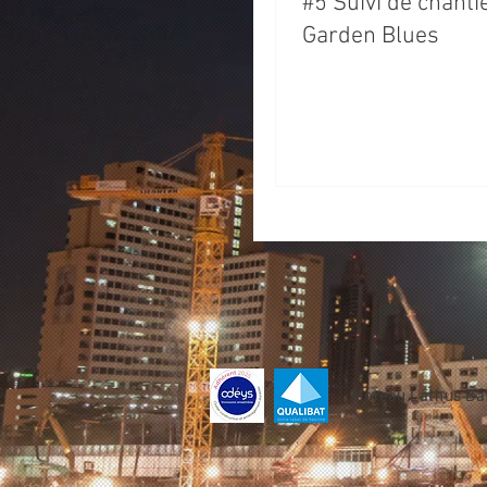
#5 Suivi de chantie
Garden Blues
Moreau Lathus Bât