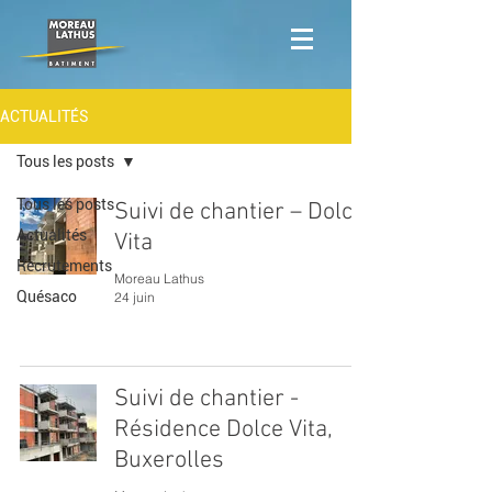
ACTUALITÉS
Tous les posts
Tous les posts
Suivi de chantier – Dolce
Actualités
Vita
Recrutements
Moreau Lathus
Quésaco
24 juin
Suivi de chantier -
Résidence Dolce Vita,
Buxerolles