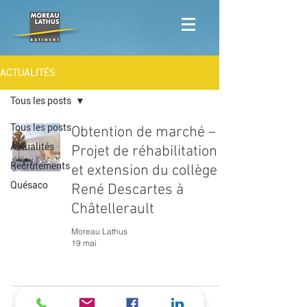
ACTUALITÉS
Tous les posts
Tous les posts
Obtention de marché –
Actualités
Projet de réhabilitation
Recrutements
et extension du collège
Quésaco
René Descartes à
Châtellerault
Moreau Lathus
19 mai