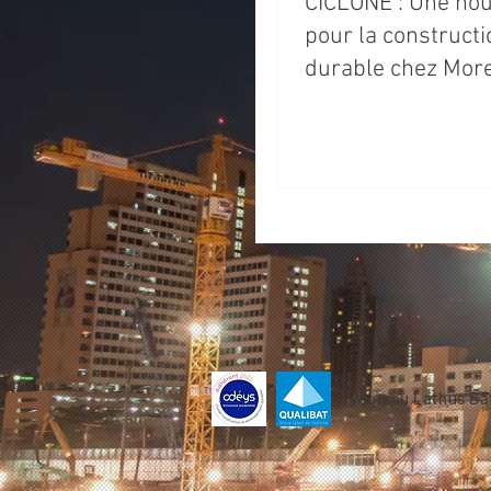
CICLONE : Une nou
pour la constructi
durable chez Mor
Lathus ! 🌍🏗️
Moreau Lathus Bât