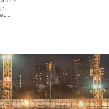
velle ère
on
eau
iment - Tous droits réservés © 2026
Mentions Légales
Ac