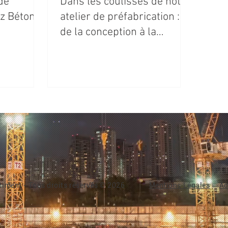
de
Dans les coulisses de notre
ez Béton
atelier de préfabrication :
de la conception à la
fabrication d’un poteau de
16 tonnes
iment - Tous droits réservés © 2026
Mentions Légales
Ac