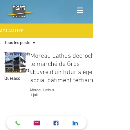
ACTUALITÉS
Tous les posts
Tous les posts
Moreau Lathus décroche
Actualités
le marché de Gros
Recrutements
Œuvre d'un futur siège
Quésaco
social bâtiment tertiaire
Moreau Lathus
1 juil.