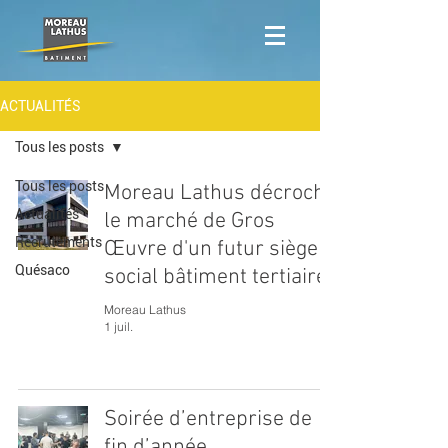
ACTUALITÉS
Tous les posts
Tous les posts
Moreau Lathus décroche
Actualités
le marché de Gros
Recrutements
Œuvre d'un futur siège
Quésaco
social bâtiment tertiaire
Moreau Lathus
1 juil.
Soirée d’entreprise de
fin d’année