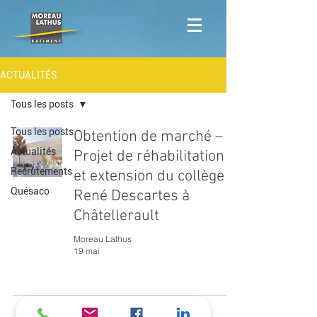
ACTUALITÉS
Tous les posts
Tous les posts
Obtention de marché –
Actualités
Projet de réhabilitation
Recrutements
et extension du collège
Quésaco
René Descartes à
Châtellerault
Moreau Lathus
19 mai