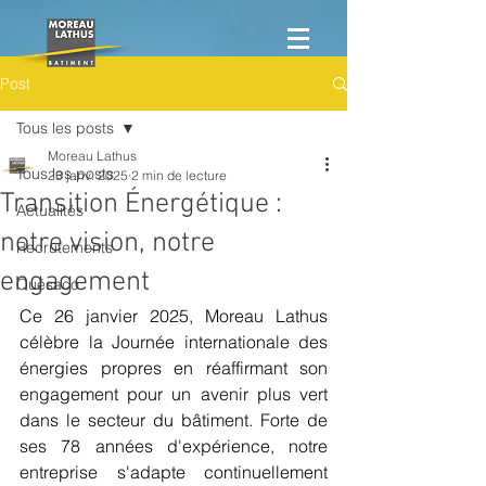
Post
Tous les posts
Moreau Lathus
Tous les posts
23 janv. 2025
2 min de lecture
Transition Énergétique :
Actualités
notre vision, notre
Recrutements
engagement
Quésaco
Ce 26 janvier 2025, Moreau Lathus 
célèbre la Journée internationale des 
énergies propres en réaffirmant son 
engagement pour un avenir plus vert 
dans le secteur du bâtiment. Forte de 
ses 78 années d'expérience, notre 
entreprise s'adapte continuellement 