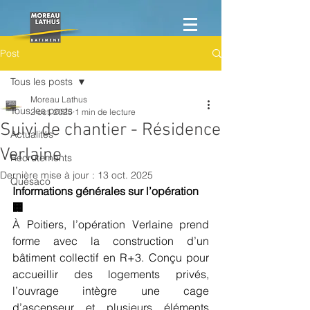
Post
Tous les posts
Moreau Lathus
Tous les posts
2 oct. 2025
1 min de lecture
Suivi de chantier - Résidence
Actualités
Verlaine
Recrutements
Dernière mise à jour :
13 oct. 2025
Quésaco
Informations générales sur l’opération 
🏢 
À Poitiers, l’opération Verlaine prend 
forme avec la construction d’un 
bâtiment collectif en R+3. Conçu pour 
accueillir des logements privés, 
l’ouvrage intègre une cage 
d’ascenseur et plusieurs éléments 