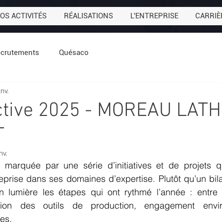
OS ACTIVITÉS
RÉALISATIONS
L'ENTREPRISE
CARRIÈ
crutements
Quésaco
anv.
ctive 2025 - MOREAU LAT
T
nv.
marquée par une série d’initiatives et de projets qui
prise dans ses domaines d’expertise. Plutôt qu’un bila
n lumière les étapes qui ont rythmé l’année : entre
ation des outils de production, engagement envir
ues.