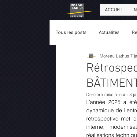
ACCUEIL
N
Tous les posts
Actualités
Re
Moreau Lathus
7 j
Rétrospe
BÂTIMEN
Dernière mise à jour :
8 ja
L’année 2025 a été 
dynamique de l'entre
rétrospective met e
interne, modernis
réalisations techniq