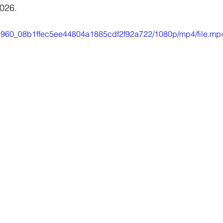
026.
/ddb960_08b1ffec5ee44804a1885cdf2f92a722/1080p/mp4/file.mp