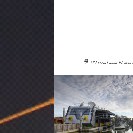
🎥 
©Moreau Lathus Bâtiment