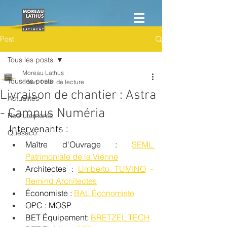
Post
Tous les posts
Moreau Lathus
Tous les posts
6 févr.
1 min de lecture
Livraison de chantier : Astra
Actualités
- Campus Numéria
Recrutements
Intervenants :
Quésaco
Maître d'Ouvrage : 
SEML 
Patrimoniale de la Vienne
Architectes : 
Umberto TUMINO
 - 
Remind Architectes
Économiste : 
BAL Économiste
OPC : MOSP
BET Équipement: 
BRETZEL TECH