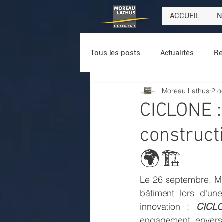
ACCUEIL
N
Tous les posts
Actualités
Re
Moreau Lathus
2 o
CICLONE :
construct
🌍🏗️
Le 26 septembre, Mo
bâtiment lors d'une
innovation : 
CICL
engagement envers 