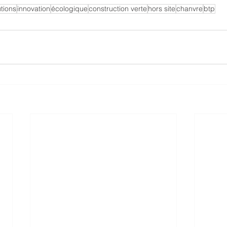
tions
innovation
écologique
construction verte
hors site
chanvre
btp